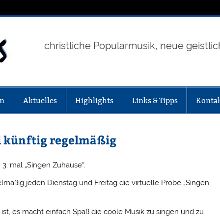
Chor & Band GOOD 
christliche Popularmusik, neue geistli
en
Aktuelles
Highlights
Links & Tipps
Konta
 künftig regelmäßig
 3. mal „Singen Zuhause“.
lmäßig jeden Dienstag und Freitag die virtuelle Probe „Singen
st, es macht einfach Spaß die coole Musik zu singen und zu