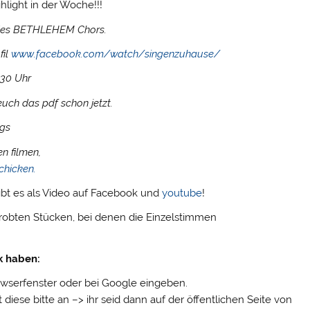
light in der Woche!!!
lb des BETHLEHEM Chors.
fil
www.facebook.com/watch/singenzuhause/
.30 Uhr
 euch das pdf schon jetzt.
ags
n filmen,
chicken.
gibt es als Video auf Facebook und
youtube
!
probten Stücken, bei denen die Einzelstimmen
k haben:
wserfenster oder bei Google eingeben.
 diese bitte an –> ihr seid dann auf der öffentlichen Seite von