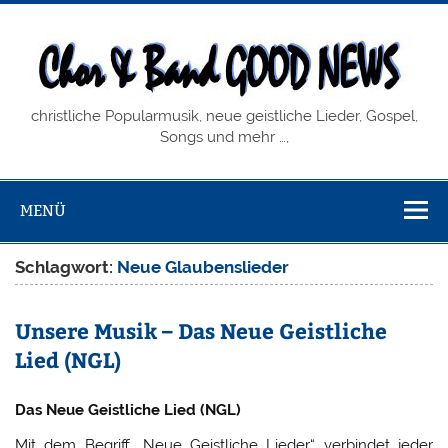
Zum
Inhalt
springen
Chor & Band
christliche Popularmusik, neue geistliche Lieder, Gospel,
GOOD NEWS
Songs und mehr …,
MENÜ
Schlagwort:
Neue Glaubenslieder
Unsere Musik – Das Neue Geistliche
Lied (NGL)
Das Neue Geistliche Lied (NGL)
Mit dem Begriff „Neue Geistliche Lieder“ verbindet jeder