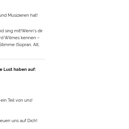
nd Musizieren hat!
d sing mit!Wenn’s dir
hard Wilmes kennen –
timme (Sopran, Alt,
e Lust haben auf:
in Teil von uns!
freuen uns auf Dich!