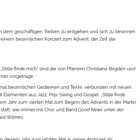
Doch dem geschäftigen Treiben zu entgehen und sich zu besinnen
zu einem besinnlichen Konzert zum Advent, der Zeit der
Stille finde mich“ sind die von Pfarrerin Christiane Birgden und
ner vorgetrage
 mal besinnlichen Gedanken und Texte, verbunden mit neuen
t Elementen aus Jazz, Pop, Swing und Gospel. „Stille finde
esem Jahr zum vierten Mal zum Beginn des Advents in der Martin
 statt, wie immer mit Chor und Band
Good News
unter der
ard Wilmes.
n diesem Jahr zum letzten Mal in seiner Amtszeit als