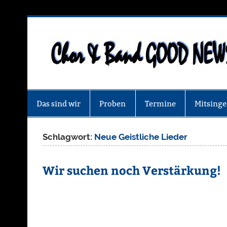
Zum
Inhalt
springen
Das sind wir
Proben
Termine
Mitsing
Schlagwort:
Neue Geistliche Lieder
Wir suchen noch Verstärkung!