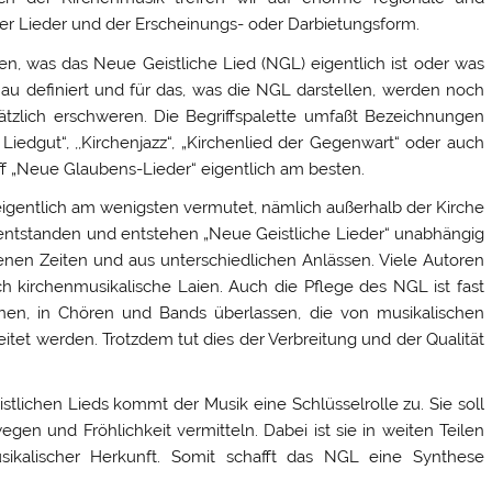
ner Lieder und der Erscheinungs- oder Darbietungsform.
n, was das Neue Geistliche Lied (NGL) eigentlich ist oder was
nau definiert und für das, was die NGL darstellen, werden noch
sätzlich erschweren. Die Begriffspalette umfaßt Bezeichnungen
s Liedgut“, ,,Kirchenjazz“, „Kirchenlied der Gegenwart“ oder auch
iff „Neue Glaubens-Lieder“ eigentlich am besten.
eigentlich am wenigsten vermutet, nämlich außerhalb der Kirche
entstanden und entstehen „Neue Geistliche Lieder“ unabhängig
enen Zeiten und aus unterschiedlichen Anlässen. Viele Autoren
 kirchenmusikalische Laien. Auch die Pflege des NGL ist fast
nen, in Chören und Bands überlassen, die von musikalischen
itet werden. Trotzdem tut dies der Verbreitung und der Qualität
tlichen Lieds kommt der Musik eine Schlüsselrolle zu. Sie soll
en und Fröhlichkeit vermitteln. Dabei ist sie in weiten Teilen
sikalischer Herkunft. Somit schafft das NGL eine Synthese