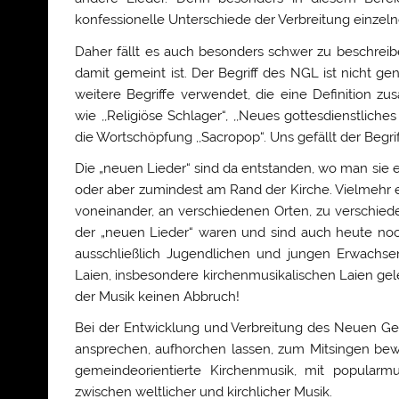
konfessionelle Unterschiede der Verbreitung einzel
Daher fällt es auch besonders schwer zu beschreibe
damit gemeint ist. Der Begriff des NGL ist nicht ge
weitere Begriffe verwendet, die eine Definition zu
wie ,,Religiöse Schlager“, ,,Neues gottesdienstliche
die Wortschöpfung ,,Sacropop“. Uns gefällt der Begr
Die „neuen Lieder“ sind da entstanden, wo man sie 
oder aber zumindest am Rand der Kirche. Vielmehr 
voneinander, an verschiedenen Orten, zu verschied
der „neuen Lieder“ waren und sind auch heute noch
ausschließlich Jugendlichen und jungen Erwachse
Laien, insbesondere kirchenmusikalischen Laien gele
der Musik keinen Abbruch!
Bei der Entwicklung und Verbreitung des Neuen Geis
ansprechen, aufhorchen lassen, zum Mitsingen beweg
gemeindeorientierte Kirchenmusik, mit popularmu
zwischen weltlicher und kirchlicher Musik.