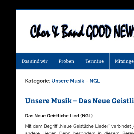
Zum
Inhalt
springen
Das sind wir
Proben
Termine
Mitsing
Kategorie:
Unsere Musik – NGL
Unsere Musik – Das Neue Geistli
Das Neue Geistliche Lied (NGL)
Mit dem Begriff „Neue Geistliche Lieder“ verbindet
andere Lieder. Denn besonders in diesem Berei