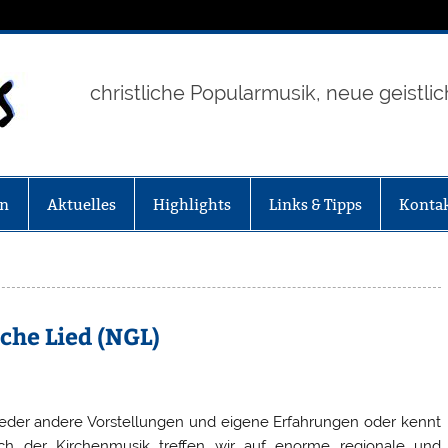
Chor & Band GOOD 
christliche Popularmusik, neue geistli
en
Aktuelles
Highlights
Links & Tipps
Konta
che Lied (NGL)
 jeder andere Vorstellungen und eigene Erfahrungen oder kennt
ch der Kirchenmusik treffen wir auf enorme regionale und